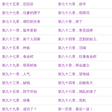
第七十五章，悲回谷
第七十六章，抢夺
第七十七章，坑爹的牌子
第七十八章，雨师泪
第七十九章，艰巨的任务
第八十章，拼了
第八十一章，版本更新
第八十二章，寒灵战将
第八十三章，捡个人回家
第八十四章，悲剧的娃儿
第八十五章，种族
第八十六章，泪城
第八十七章，食金鳄
第八十八章，狂暴食金鳄
第八十九章，萌系鳄鱼
第九十章，帮会建立
第九十一章，人气
第九十二章，望海镇
第九十三章，缺钱
第九十四章，剁椒鱼片
第九十五章，防守开始
第九十六章，捣乱的来了
第九十七章，病毒
第九十八章，危机
第九十九章，成功了？
第一百章，最后一波！