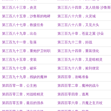
第三百八十三章，炎灵
第三百八十四章，龙人统领·沙鲁斯
第三百八十五章，沙鲁斯的咆哮
第三百八十六章，火灵城
第三百八十七章，救援任务
第三百八十八章，又见大头
第三百八十九章，出击
第三百九十章，苍蓝之翼·沙朵
第三百九十一章，坠落
第三百九十二章，好战
第三百九十三章，重炮护卫转职
第三百九十四章，重装强化
第三百九十五章，变装
第三百九十六章，又是暗精灵
第三百九十七章，破坏
第三百九十八章，捡到便宜
第三百九十九章，残缺的魔神
第四百章，攻略准备
第四百零一章，公主抱
第四百零二章，魔神的战斗
第四百零三章，对战暗精灵
第四百零四章，逃离
第四百零五章，最后的强杀
第四百零六章，月魔之玄月杖