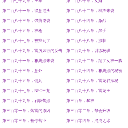
第二百七十九章，王家
第二百八十章，女婿
第二百八十一章，得意过头
第二百八十二章，群敌来袭
第二百八十三章，强势逆袭
第二百八十四章，激烈
第二百八十五章，神枪
第二百八十六章，黑手
第二百八十七章，被找到了
第二百八十八章，抓获
第二百八十九章，雷厉风行的反击
第二百九十章，训练杨琪
第二百九十一章，雅典娜来袭
第二百九十二章，踹了女神一脚
第二百九十三章，意外
第二百九十四章，雅典娜的秘密
第二百九十五章，佣兵
第二百九十六章，雷龙谷探秘
第二百九十七章，NPC王龙
第二百九十八章，雷龙王
第二百九十九章，召唤蕾娜
第三百章，弑神
第三百零一章，落雷的原因
第三百零二章，帮会升级
第三百零三章，暂停营业
第三百零四章，混沌之冰