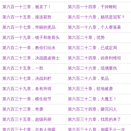
第六百一十三章，被卖了！
第六百一十四章，干掉蝰蛇
第六百一十五章，接连获胜
第六百一十六章，杨琪是冠军？
第六百一十七章，华丽的奖品
第六百一十八章，个人赛落幕
第六百一十九章，镜子和鱼骨头
第六百二十章，优势
第六百二十一章，教你们玩水
第六百二十二章，已成定局
第六百二十三章，决战圆桌骑士
第六百二十四章，凶兽利维坦
第六百二十五章，一胜
第六百二十六章，琉璃重伤
第六百二十七章，决战剑栏
第六百二十八章，奖品
第六百二十九章，各有所得
第六百三十章，驻地被袭
第六百三十一章，横生枝节
第六百三十二章，大魔王！
第六百三十三章，奇袭
第六百三十四章，砸完闪人
第六百三十五章，超级药师
第六百三十六章，找茬的来了
第六百三十七章，总有人倒霉
第六百三十八章，倒霉不止一次