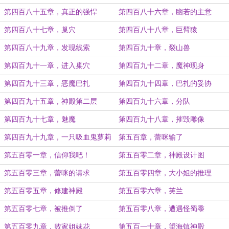
第四百八十五章，真正的强悍
第四百八十六章，幽若的主意
第四百八十七章，巢穴
第四百八十八章，巨臂猿
第四百八十九章，发现线索
第四百九十章，裂山兽
第四百九十一章，进入巢穴
第四百九十二章，魔神现身
第四百九十三章，恶魔巴扎
第四百九十四章，巴扎的妥协
第四百九十五章，神殿第二层
第四百九十六章，分队
第四百九十七章，魅魔
第四百九十八章，摧毁雕像
第四百九十九章，一只吸血鬼萝莉
第五百章，蕾咪输了
第五百零一章，信仰我吧！
第五百零二章，神殿设计图
第五百零三章，蕾咪的请求
第五百零四章，大小姐的推理
第五百零五章，修建神殿
第五百零六章，芙兰
第五百零七章，被推倒了
第五百零八章，遭遇怪蜀黍
第五百零九章，败家姐妹花
第五百一十章，望海镇神殿