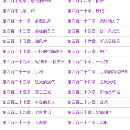
第四百零七章，进化的坐骑
第四百零八章，惊变
第四百零九章，药
第四百一十章，珍妃
第四百一十一章，群魔乱舞
第四百一十二章，跑错地方了
第四百一十三章，凶猛的灵昊
第四百一十四章，好一条咸鱼
第四百一十五章，溯风侯
第四百一十六章，新式登陆器
第四百一十七章，小怜的拉面战斗
第四百一十八章，融合
物语
第四百一十九章，鬼神骑士·精灵冰
第四百二十章，一只猫！
舞者
第四百二十一章，小雅
第四百二十二章，小萌的狗尾巴草
第四百二十三章，逆天的运气
第四百二十四章，王城天轮
第四百二十五章，死亡王城
第四百二十六章，再临炎华城
第四百二十七章，中毒的老人
第四百二十八章，反杀
第四百二十九章，七星龙刃
第四百三十章，望仙湖？
第四百三十一章，人面鲛
第四百三十二章，沉船