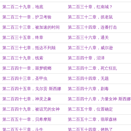
第二百二十九章，地底
第二百三十章，红南城？
第二百三十一章，护卫考验
第二百三十二章，抓老鼠
第二百三十三章，被加速的时间
第二百三十四章，连番打击
第二百三十五章，终章
第二百三十六章，通关
第二百三十七章，抵达不列颠
第二百三十八章，威尔逊
第二百三十九章，线索
第二百四十章，沼泽
第二百四十一章，噩梦蜣螂
第二百四十二章，死亡狂乱
第二百四十三章，圣甲虫
第二百四十四章，无题
第二百四十五章，戈尔贡·斯西娜
第二百四十六章，剧毒
第二百四十七章，神灵之象
第二百四十八章，力量女神·斯西娜
第二百四十九章，被诅咒的女神
第二百五十章，位置确定
第二百五十一章，贝希摩斯
第二百五十二章，翡翠森林
第二百五十三章，斗牛
第二百五十四章，烤熟了