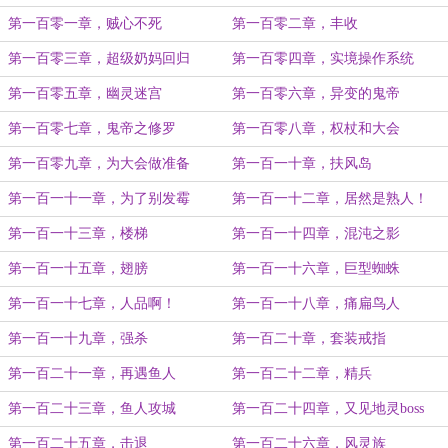
第一百零一章，贼心不死
第一百零二章，丰收
第一百零三章，超级奶妈回归
第一百零四章，实境操作系统
第一百零五章，幽灵迷宫
第一百零六章，异变的鬼帝
第一百零七章，鬼帝之修罗
第一百零八章，权杖和大会
第一百零九章，为大会做准备
第一百一十章，扶风岛
第一百一十一章，为了别发霉
第一百一十二章，居然是熟人！
第一百一十三章，楼梯
第一百一十四章，混沌之影
第一百一十五章，翅膀
第一百一十六章，巨型蜘蛛
第一百一十七章，人品啊！
第一百一十八章，痛扁鸟人
第一百一十九章，强杀
第一百二十章，套装戒指
第一百二十一章，再遇鱼人
第一百二十二章，精兵
第一百二十三章，鱼人攻城
第一百二十四章，又见地灵boss
第一百二十五章，击退
第一百二十六章，风灵族