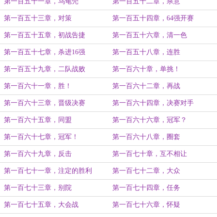
第一百五十一章，乌龟壳
第一百五十二章，杀意
第一百五十三章，对策
第一百五十四章，64强开赛
第一百五十五章，初战告捷
第一百五十六章，清一色
第一百五十七章，杀进16强
第一百五十八章，连胜
第一百五十九章，二队战败
第一百六十章，单挑！
第一百六十一章，胜！
第一百六十二章，再战
第一百六十三章，晋级决赛
第一百六十四章，决赛对手
第一百六十五章，同盟
第一百六十六章，冠军？
第一百六十七章，冠军！
第一百六十八章，圈套
第一百六十九章，反击
第一百七十章，互不相让
第一百七十一章，注定的胜利
第一百七十二章，大众
第一百七十三章，别院
第一百七十四章，任务
第一百七十五章，大会战
第一百七十六章，怀疑