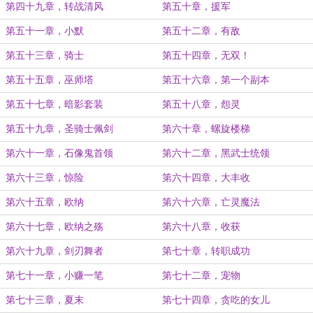
第四十九章，转战清风
第五十章，援军
第五十一章，小默
第五十二章，有敌
第五十三章，骑士
第五十四章，无双！
第五十五章，巫师塔
第五十六章，第一个副本
第五十七章，暗影套装
第五十八章，怨灵
第五十九章，圣骑士佩剑
第六十章，螺旋楼梯
第六十一章，石像鬼首领
第六十二章，黑武士统领
第六十三章，惊险
第六十四章，大丰收
第六十五章，欧纳
第六十六章，亡灵魔法
第六十七章，欧纳之殇
第六十八章，收获
第六十九章，剑刃舞者
第七十章，转职成功
第七十一章，小赚一笔
第七十二章，宠物
第七十三章，夏末
第七十四章，贪吃的女儿