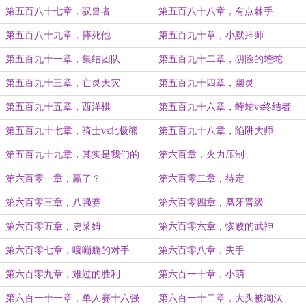
第五百八十七章，驭兽者
第五百八十八章，有点棘手
第五百八十九章，摔死他
第五百九十章，小默拜师
第五百九十一章，集结团队
第五百九十二章，阴险的蝰蛇
第五百九十三章，亡灵天灾
第五百九十四章，幽灵
第五百九十五章，西洋棋
第五百九十六章，蝰蛇vs终结者
第五百九十七章，骑士vs北极熊
第五百九十八章，陷阱大师
第五百九十九章，其实是我们的
第六百章，火力压制
第六百零一章，赢了？
第六百零二章，待定
第六百零三章，八强赛
第六百零四章，凰牙晋级
第六百零五章，史莱姆
第六百零六章，惨败的武神
第六百零七章，嘎嘣脆的对手
第六百零八章，失手
第六百零九章，难过的胜利
第六百一十章，小萌
第六百一十一章，单人赛十六强
第六百一十二章，大头被淘汰