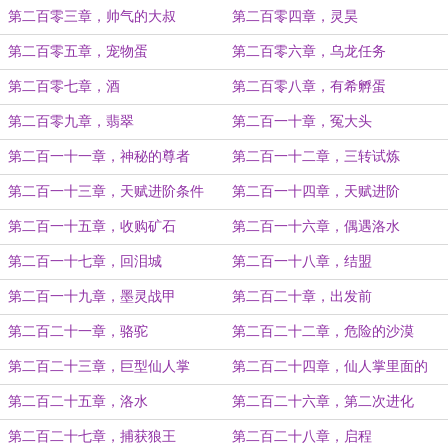
第二百零三章，帅气的大叔
第二百零四章，灵昊
第二百零五章，宠物蛋
第二百零六章，乌龙任务
第二百零七章，酒
第二百零八章，有希孵蛋
第二百零九章，翡翠
第二百一十章，冤大头
第二百一十一章，神秘的尊者
第二百一十二章，三转试炼
第二百一十三章，天赋进阶条件
第二百一十四章，天赋进阶
第二百一十五章，收购矿石
第二百一十六章，偶遇洛水
第二百一十七章，回泪城
第二百一十八章，结盟
第二百一十九章，墨灵战甲
第二百二十章，出发前
第二百二十一章，骆驼
第二百二十二章，危险的沙漠
第二百二十三章，巨型仙人掌
第二百二十四章，仙人掌里面的
boss
第二百二十五章，洛水
第二百二十六章，第二次进化
第二百二十七章，捕获狼王
第二百二十八章，启程