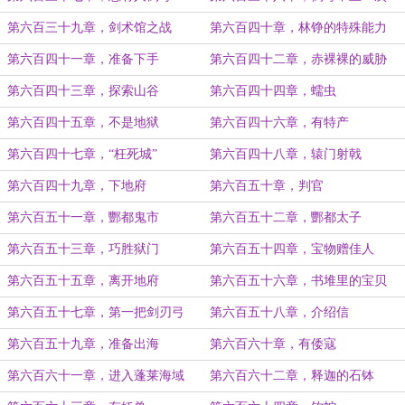
第六百三十九章，剑术馆之战
第六百四十章，林铮的特殊能力
第六百四十一章，准备下手
第六百四十二章，赤裸裸的威胁
第六百四十三章，探索山谷
第六百四十四章，蠕虫
第六百四十五章，不是地狱
第六百四十六章，有特产
第六百四十七章，“枉死城”
第六百四十八章，辕门射戟
第六百四十九章，下地府
第六百五十章，判官
第六百五十一章，酆都鬼市
第六百五十二章，酆都太子
第六百五十三章，巧胜狱门
第六百五十四章，宝物赠佳人
第六百五十五章，离开地府
第六百五十六章，书堆里的宝贝
第六百五十七章，第一把剑刃弓
第六百五十八章，介绍信
第六百五十九章，准备出海
第六百六十章，有倭寇
第六百六十一章，进入蓬莱海域
第六百六十二章，释迦的石钵