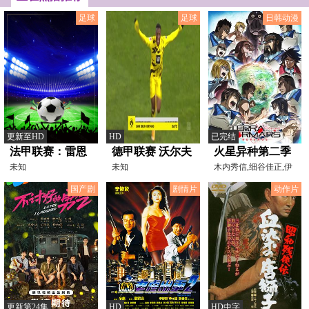
足球
足球
日韩动漫
更新至HD
HD
已完结
法甲联赛：雷恩
德甲联赛 沃尔夫
火星异种第二季
VS梅斯20260323
未知
斯堡VS奥格斯堡
未知
木内秀信,细谷佳正,伊
藤静,石川界人,小野大
20241102
国产剧
剧情片
动作片
更新第24集
HD
HD中字