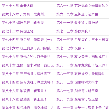
（七）
第六十六章 重开人间
第六十七章 荒淫无道？垂拱而治？
攻略安南！
第六十八章 开海贸，取夷州。
第六十九章 立神道，证帝位
第七十章 镇压墨蛟！斩天魔
第七十一章 收巫道，擢神灵！
第七十二章 传国玉玺
第七十三章 炼假为真！
第七十四章 灭后蜀，伐南唐（一）
第七十五章 后蜀灭亡，三十六日灭
国。
第七十六章 明正典刑，死刑起跳
第七十七章 灭佛（一）
第七十八章 灭佛之论，汉传佛法
第七十九章 驭龙登天，画地成江！
（二）
第八十章 血祭！是非对错，我已无
第八十一章 踏平龙虎山！斩天师！
心过问。
第八十二章 三尸出世，饵料洒下
第八十三章 破碎虚空，天魔降世
第八十四章 炼骨为柱，剥皮为幡！
第八十五章 因果律对大衍术！
第八十六章 踏凌霄！斩玉皇！
第八十七章 踏凌霄，斩玉皇！
（一）
（二）
第八十八章 踏凌霄，斩玉皇！
第八十九章 踏凌霄，斩玉皇！
（三）
（完）
第九十章 整顿地府，清空地狱，方
第九十一章 大统一，昏君上号【第