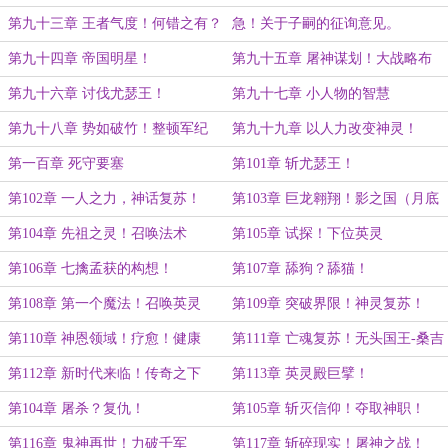
二加更）
第九十三章 王者气度！何错之有？
急！关于子嗣的征询意见。
第九十四章 帝国明星！
第九十五章 屠神谋划！大战略布
局！
第九十六章 讨伐尤瑟王！
第九十七章 小人物的智慧
第九十八章 势如破竹！整顿军纪
第九十九章 以人力改变神灵！
第一百章 死守要塞
第101章 斩尤瑟王！
第102章 一人之力，神话复苏！
第103章 巨龙翱翔！影之国（月底
（均订一万三加更）
加更一章）
第104章 先祖之灵！召唤法术
第105章 试探！下位英灵
第106章 七擒孟获的构想！
第107章 舔狗？舔猫！
第108章 第一个魔法！召唤英灵
第109章 突破界限！神灵复苏！
第110章 神恩领域！疗愈！健康
第111章 亡魂复苏！无头国王-桑吉
斯
第112章 新时代来临！传奇之下
第113章 英灵殿巨擘！
第104章 屠杀？复仇！
第105章 斩灭信仰！夺取神职！
第116章 鬼神再世！力破千军
第117章 斩碎现实！屠神之战！