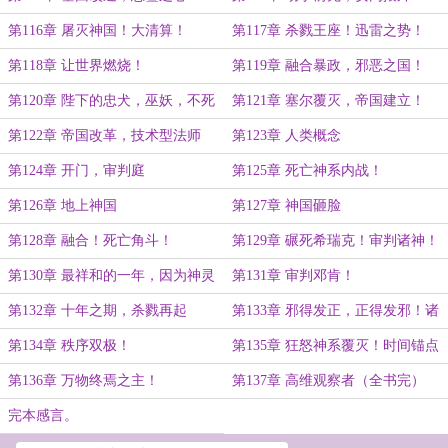
第116章 屠灭神国！大清算！
第117章 杀戮王座！迅雷之势！
第118章 让世界燃烧！
第119章 融合暴政，邪恶之国！
第120章 陛下的忠犬，巫妖，不死
第121章 塞尔覆灭，帝国建立！
军团！
第122章 帝国改革，技术型法师
第123章 人类概念
第124章 开门，审判庭
第125章 死亡神系内战！
第126章 地上神国
第127章 神国砸脸
第128章 融合！死亡角斗！
第129章 碾死希瑞克！审判诸神！
第130章 最祥和的一年，因为神灵
第131章 审判邓肯！
死了很多。
第132章 十年之期，杀戮再起
第133章 邪得发正，正得发邪！诸
神颤栗！
第134章 秩序双极！
第135章 狂怒神系覆灭！时间锚点
第136章 万物终焉之主！
第137章 高维观察者（全书完）
完本感言。