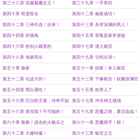
第三十八章 说服魅魔女王！
第三十九章 一手掌控
第四十章 暗度陈仓
第四十二章 偷家成功！
第四十二章 三神共选！挂来！
第四十三章 杀穿深渊的男人！
第四十四章 挖墙角
第四十五章 背叛是家常便饭
第四十六章 抢别人碗里的
第四十七章 潜入银宫
第四十八章 倾巢而出
第四十九章 引蛇出洞！
第五十章 偷家
第五十一章 抄家！杀入银宫
第五十二章 玩波大的！
第五十三章 干爆银宫！砍翻深渊巨
头！
第五十四章 黑白通吃！
第五十五章 抢男人了
第五十六章 巴尔的王座，传奇不如
第五十七章 冲击神之领域
狗
第五十八章 拿捏我？不可能的！
第五十九章 恶魔之路，重启血战！
第六十章 叛教！进击的大极乐之
第六十一章 恶魔猎手！斩！
母！
第六十二章 大爆特爆！
第六十三章 银宫之主