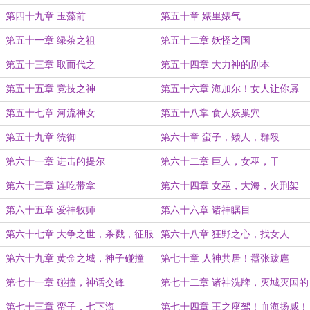
第四十九章 玉藻前
第五十章 婊里婊气
第五十一章 绿茶之祖
第五十二章 妖怪之国
第五十三章 取而代之
第五十四章 大力神的剧本
第五十五章 竞技之神
第五十六章 海加尔！女人让你孱
弱！
第五十七章 河流神女
第五十八掌 食人妖巢穴
第五十九章 统御
第六十章 蛮子，矮人，群殴
第六十一章 进击的提尔
第六十二章 巨人，女巫，干
第六十三章 连吃带拿
第六十四章 女巫，大海，火刑架
第六十五章 爱神牧师
第六十六章 诸神瞩目
第六十七章 大争之世，杀戮，征服
第六十八章 狂野之心，找女人
第六十九章 黄金之城，神子碰撞
第七十章 人神共居！嚣张跋扈
第七十一章 碰撞，神话交锋
第七十二章 诸神洗牌，灭城灭国的
时代
第七十三章 蛮子，七下海
第七十四章 王之座驾！血海扬威！