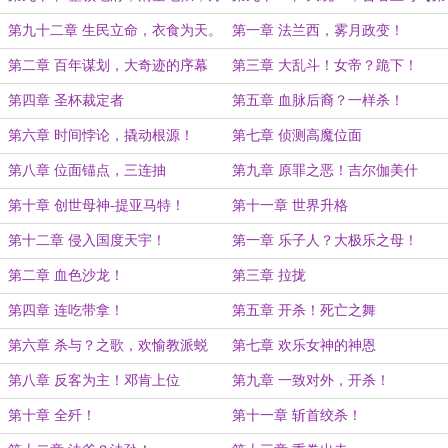
便装人
四卷完】
第九十二章 生民立命，衣食为天。
第一章 法兰西，雾月政变！
第二章 百年谋划，大奇迹的序幕
第三章 大乱斗！女帝？跪下！
第四章 圣杯裁定者
第五章 血脉后裔？一样杀！
第六章 时间悖论，撬动根源！
第七章 侦测高魔位面
第八章 位面锚点，三连抽
第九章 原罪之恶！吉尔伽美什
第十章 创世母神-提亚马特！
第十一章 世界升格
第十二章 侵入国度天宇！
第一章 乐子人？大极乐之母！
第二章 血色沙龙！
第三章 拉拢
第四章 连吃带拿！
第五章 开杀！死亡之舞
第六章 杀与？之歌，欢愉教派蜕
第七章 欢乐女神的神恩
变！
第八章 反客为主！邓肯上位
第九章 一致对外，开杀！
第十章 全歼！
第十一章 斩首绞杀！