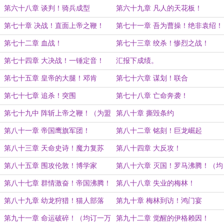
（均订八千加更）
第六十八章 谈判！骑兵成型
第六十九章 凡人的天花板！
第七十章 决战！直面上帝之鞭！
第七十一章 吾为曹操！绝非袁绍！
（九千均订加更）
（大章二合一）
第七十二章 血战！
第七十三章 绞杀！惨烈之战！
第七十四章 大决战！一锤定音！
汇报下成绩。
（一万均订加更！九千字）
第七十五章 皇帝的大腿！邓肯
第七十六章 谋划！联合
第七十七章 追杀！突围
第七十八章 亡命奔袭！
第七十九中 阵斩上帝之鞭！（为盟
第八十章 撕毁条约
主乌伤仲麟加更）
第八十一章 帝国鹰旗军团！
第八十二章 铭刻！巨龙崛起
第八十三章 天命史诗！魔力复苏
第八十四章 大反攻！
第八十五章 围攻伦敦！博学家
第八十六章 灭国！罗马沸腾！（均
订一万一加更）
第八十七章 群情激奋！帝国沸腾！
第八十八章 失业的梅林！
第八十九章 幼龙狩猎！猫人部落
第九十章 梅林到访！鸿门宴
第九十一章 命运破碎！（均订一万
第九十二章 觉醒的伊格赖因！