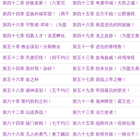
求月票
第四十二章 抄敌老家！（六更完
第四十三章 奇袭夺城！大胜之威！
毕）
（一千均订加更）
第四十四章 蛮族外籍军团！（两千
第四十五章 后方不稳！公爵濒死
均订加更）
（三千均订加更）
第四十六章 守誓者-邓肯！（为盟
第四十六章 再度进击的阿妮娅！
主FrankChiao加更）
第四十七章 招募人才！龙蛋孵化
第四十九章 龙之血脉！（为盟主黄
志外加更）
第五十章 教会谋划！分裂教会
第五十一章 进击的塞维鲁！
第五十二章 丹麦巨怪！（四千均订
第五十三章 血海扬威！碎颅海怪
加更）
第五十四章 面对我！杂碎！
第五十五章 绞杀女妖！（为盟主易
翊天加更）
第五十六章 血之杯
第五十七章 迎战上帝之鞭！
第五十八章 诸神谋划！（五千均订
第五十九章 帝国最后的荣光！
加更）
第六十章 誓约胜利之剑！
第六十一章 鬼神降世！霸王也！
（均订六千加更）
第六十二章 以战养战！
第六十三章 法兰使者！
第六十四章 辕门射戟！（七千均订
第六十五章 临阵对决！统帅拉满
加更）
第六十六章 凡人的勇气！奥丁瞩目
第六十七章 斩将夺旗！一骑当千！