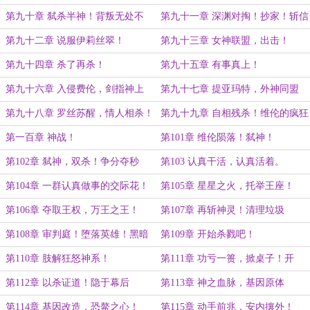
第九十章 弑杀半神！背叛无处不
第九十一章 深渊对掏！抄家！斩信
在！
仰！
第九十二章 说服伊莉丝翠！
第九十三章 女神联盟，出击！
第九十四章 杀了再杀！
第九十五章 有事真上！
第九十六章 入侵费伦，剑指神上
第九十七章 提亚玛特，外神同盟
神！
第九十八章 罗丝苏醒，情人相杀！
第九十九章 自相残杀！维伦的疯狂
第一百章 神战！
第101章 维伦陨落！弑神！
第102章 弑神，双杀！争分夺秒
第103 认真干活，认真活着。
第104章 一群认真做事的交际花！
第105章 星星之火，托举王座！
第106章 夺取王权，万王之王！
第107章 再斩神灵！清理垃圾
第108章 审判庭！堕落英雄！黑暗
第109章 开始杀戮吧！
卫士！
第110章 肢解狂怒神系！
第111章 功亏一篑，掀桌子！开
干！
第112章 以杀证道！隐于幕后
第113章 神之血脉，基因原体
第114章 基因改造，恐鳌之心！
第115章 动手前兆，安内攘外！