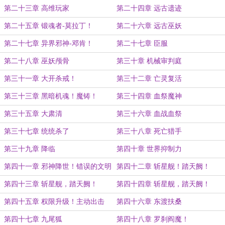
第二十三章 高维玩家
第二十四章 远古遗迹
第二十五章 锻魂者-莫拉丁！
第二十六章 远古巫妖
第二十七章 异界邪神-邓肯！
第二十七章 臣服
第二十八章 巫妖颅骨
第三十章 机械审判庭
第三十一章 大开杀戒！
第三十二章 亡灵复活
第三十三章 黑暗机魂！魔铸！
第三十四章 血祭魔神
第三十五章 大肃清
第三十六章 血战血祭
第三十七章 统统杀了
第三十八章 死亡猎手
第三十九章 降临
第四十章 世界抑制力
第四十一章 邪神降世！错误的文明
第四十二章 斩星舰！踏天阙！
分支
（一）
第四十三章 斩星舰，踏天阙！
第四十四章 斩星舰，踏天阙！
（二）
（完）
第四十五章 权限升级！主动出击
第四十六章 东渡扶桑
第四十七章 九尾狐
第四十八章 罗刹阎魔！