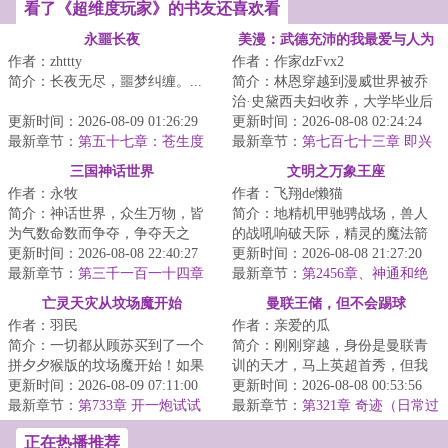
看了《超维度玩家》的书友还喜欢看
永噩长夜
美漫：武德充沛的我最爱与人为
作者：zhttty
作者：作家dzFvx2
善
简介：长夜无尽，噩梦纠缠。...
简介：林恩穿越到漫威世界被乔
治·史黛西夫妇收养，大学毕业后
更新时间：2026-08-09 01:26:29
成为纽约FBI一员，还以为自己这
更新时间：2026-08-08 02:24:24
最新章节：
第五十七章：苍生度
辈子没有金...
最新章节：
第七百七十三章 即兴
尽，方证菩提
演奏！
三国神话世界
文明之万象王座
作者：永牧
作者：飞翔de懒猫
简介：神话世界，众生万物，皆
简介：地精机甲驰骋战场，兽人
为气数命数而争夺，争夺天之
的战吼响破天际，精灵的魔法箭
运，臣之运，道之运，争为人上
更新时间：2026-08-08 22:40:27
矢穿破钢铁洪流而至，矮人的重
更新时间：2026-08-08 21:27:20
人，但求长生不死...
最新章节：
第三千一百一十四章
炮以咆哮彰显着...
最新章节：
第2456章、神通和绝
孙坚的托付
学
亡灵天灾从坟场魔开始
曼联王储，但不会踢球
作者：羽民
作者：亲爱的瓜
简介：一切都从顾苏买到了一个
简介：刚刚穿越，身份是曼联青
拼夕夕猴版的坟场魔开始！如果
训的天才，马上英超首秀，但我
不想死在游戏里，就要想办法拼
更新时间：2026-08-09 07:11:00
不会踢球啊，怎么办？在线等，
更新时间：2026-08-08 00:53:56
命！拾荒、战斗...
最新章节：
第733章 开一炮试试
很急！...
最新章节：
第321章 奇迹（日常过
（求订阅）
渡）
正在热播推荐