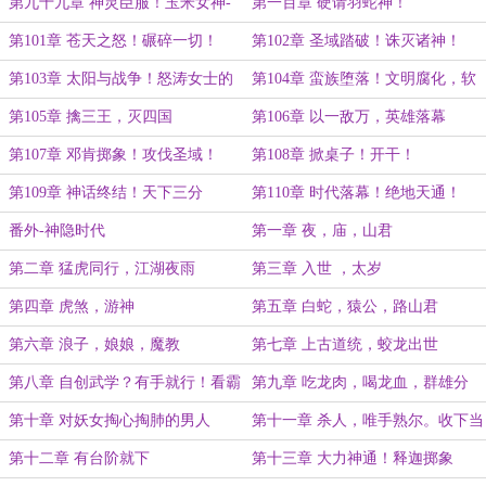
力，荡平世界
第九十九章 神灵臣服！玉米女神-
第一百章 硬请羽蛇神！
若菈妮
第101章 苍天之怒！碾碎一切！
第102章 圣域踏破！诛灭诸神！
第103章 太阳与战争！怒涛女士的
第104章 蛮族堕落！文明腐化，软
恨
刀诛心
第105章 擒三王，灭四国
第106章 以一敌万，英雄落幕
第107章 邓肯掷象！攻伐圣域！
第108章 掀桌子！开干！
第109章 神话终结！天下三分
第110章 时代落幕！绝地天通！
【本卷完】
番外-神隐时代
第一章 夜，庙，山君
第二章 猛虎同行，江湖夜雨
第三章 入世 ，太岁
第四章 虎煞，游神
第五章 白蛇，猿公，路山君
第六章 浪子，娘娘，魔教
第七章 上古道统，蛟龙出世
第八章 自创武学？有手就行！看霸
第九章 吃龙肉，喝龙血，群雄分
王枪
之。
第十章 对妖女掏心掏肺的男人
第十一章 杀人，唯手熟尔。收下当
狗
第十二章 有台阶就下
第十三章 大力神通！释迦掷象