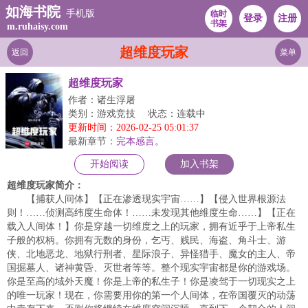
如海书院
手机版
临时
登录
注册
书架
m.ruhaisy.com
超维度玩家
返回
菜单
超维度玩家
作者：诸生浮屠
类别：游戏竞技
状态：连载中
更新时间：2026-02-25 05:01:37
最新章节：
完本感言。
开始阅读
加入书架
超维度玩家简介：
【捕获人间体】【正在渗透现实宇宙……】【侵入世界根源法
则！……侦测高纬度生命体！……未发现其他维度生命……】【正在
载入人间体！】你是穿越一切维度之上的玩家，拥有近乎于上帝私生
子般的权柄。你拥有无数的身份，乞丐、贱民、海盗、角斗士、游
侠、北地恶龙、地狱行刑者、星际浪子、异怪猎手、魔女的主人、帝
国掘墓人、诸神黄昏、灭世者等等。整个现实宇宙都是你的游戏场。
你是至高的域外天魔！你是上帝的私生子！你是凌驾于一切现实之上
的唯一玩家！现在，你需要用你的第一个人间体，在帝国覆灭的动荡