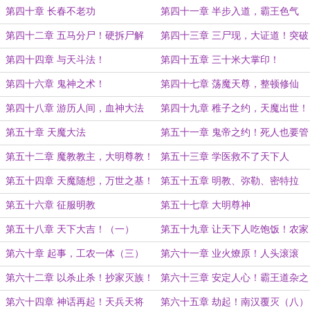
第四十章 长春不老功
第四十一章 半步入道，霸王色气
第四十二章 五马分尸！硬拆尸解
第四十三章 三尸现，大证道！突破
仙！
失败
第四十四章 与天斗法！
第四十五章 三十米大掌印！
第四十六章 鬼神之术！
第四十七章 荡魔天尊，整顿修仙
界！
第四十八章 游历人间，血神大法
第四十九章 稚子之约，天魔出世！
第五十章 天魔大法
第五十一章 鬼帝之约！死人也要管
第五十二章 魔教教主，大明尊教！
第五十三章 学医救不了天下人
第五十四章 天魔随想，万世之基！
第五十五章 明教、弥勒、密特拉
第五十六章 征服明教
第五十七章 大明尊神
第五十八章 天下大吉！（一）
第五十九章 让天下人吃饱饭！农家
出世（二）
第六十章 起事，工农一体（三）
第六十一章 业火燎原！人头滚滚
（四）
第六十二章 以杀止杀！抄家灭族！
第六十三章 安定人心！霸王道杂之
（五）
（六）
第六十四章 神话再起！天兵天将
第六十五章 劫起！南汉覆灭（八）