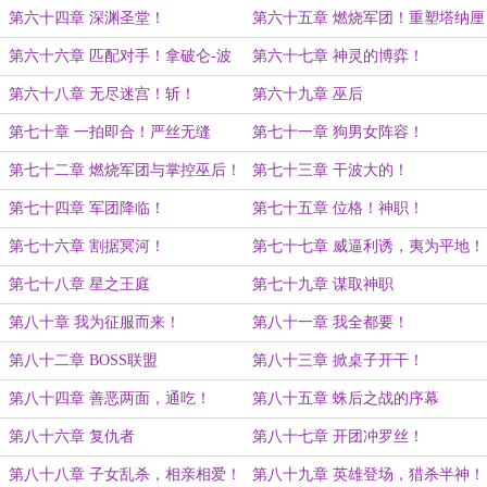
第六十四章 深渊圣堂！
第六十五章 燃烧军团！重塑塔纳厘
基因树
第六十六章 匹配对手！拿破仑-波
第六十七章 神灵的博弈！
拿巴
第六十八章 无尽迷宫！斩！
第六十九章 巫后
第七十章 一拍即合！严丝无缝
第七十一章 狗男女阵容！
第七十二章 燃烧军团与掌控巫后！
第七十三章 干波大的！
第七十四章 军团降临！
第七十五章 位格！神职！
第七十六章 割据冥河！
第七十七章 威逼利诱，夷为平地！
第七十八章 星之王庭
第七十九章 谋取神职
第八十章 我为征服而来！
第八十一章 我全都要！
第八十二章 BOSS联盟
第八十三章 掀桌子开干！
第八十四章 善恶两面，通吃！
第八十五章 蛛后之战的序幕
第八十六章 复仇者
第八十七章 开团冲罗丝！
第八十八章 子女乱杀，相亲相爱！
第八十九章 英雄登场，猎杀半神！