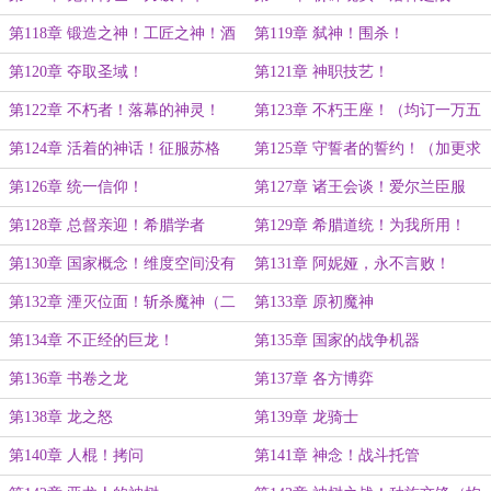
第118章 锻造之神！工匠之神！酒
第119章 弑神！围杀！
神
第120章 夺取圣域！
第121章 神职技艺！
第122章 不朽者！落幕的神灵！
第123章 不朽王座！（均订一万五
（一万四均订加更）
加更）
第124章 活着的神话！征服苏格
第125章 守誓者的誓约！（加更求
兰！（二合一）
月票）
第126章 统一信仰！
第127章 诸王会谈！爱尔兰臣服
第128章 总督亲迎！希腊学者
第129章 希腊道统！为我所用！
第130章 国家概念！维度空间没有
第131章 阿妮娅，永不言败！
极限
第132章 湮灭位面！斩杀魔神（二
第133章 原初魔神
合一）
第134章 不正经的巨龙！
第135章 国家的战争机器
第136章 书卷之龙
第137章 各方博弈
第138章 龙之怒
第139章 龙骑士
第140章 人棍！拷问
第141章 神念！战斗托管