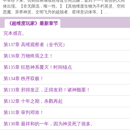
中幸存下来。否则你将继续在维度空间沉睡，直到下一个契合的人间
体出现。【非无限流，唯一性。】【其他维度生物为不朽英灵、空间
恶魔、异界神灵、文明飞升的超脱者、星球意识体等。】...
《超维度玩家》最新章节
完本感言。
第137章 高维观察者（全书完）
第136章 万物终焉之主！
第135章 狂怒神系覆灭！时间锚点
第134章 秩序双极！
第133章 邪得发正，正得发邪！诸神颤栗！
第132章 十年之期，杀戮再起
第131章 审判邓肯！
第130章 最祥和的一年，因为神灵死了很多。