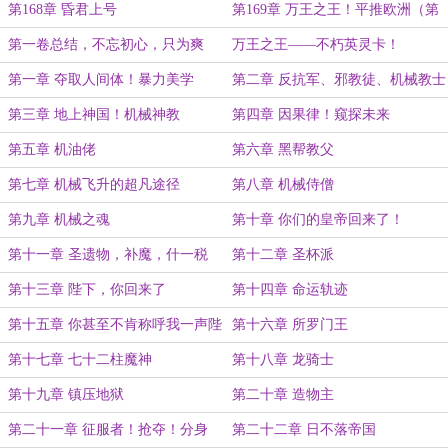
第168章 昏君上号
第169章 万王之王！平推欧洲（第
一卷完）
第一卷总结，不忘初心，只为爽
万王之王——不朽英灵卡！
文。
第一章 夺取人间体！暴力美学
第二章 反抗军、邪教徒、机械教士
第三章 地上神国！机械神教
第四章 因果律！窥探未来
第五章 机油佬
第六章 黑帮教父
第七章 机械飞升的超凡途径
第八章 机械侍僧
第九章 机械之魂
第十章 你们的皇帝回来了！
第十一章 圣遗物，补魔，什一税
第十二章 圣杯派
第十三章 陛下，你回来了
第十四章 命运轨迹
第十五章 你甚至不肯称呼我一声陛
第十六章 所罗门王
下！
第十七章 七十二柱魔神
第十八章 龙骑士
第十九章 镇压地狱
第二十章 造物主
第二十一章 征服者！抢夺！分身
第二十二章 日不落帝国