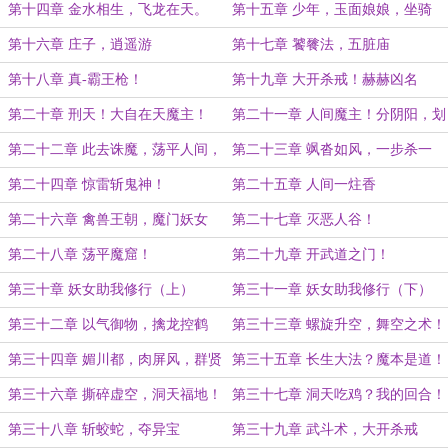
第十四章 金水相生，飞龙在天。
第十五章 少年，玉面娘娘，坐骑
第十六章 庄子，逍遥游
第十七章 饕餮法，五脏庙
第十八章 真-霸王枪！
第十九章 大开杀戒！赫赫凶名
第二十章 刑天！大自在天魔主！
第二十一章 人间魔主！分阴阳，划
（均订一万八加更）
清浊。
第二十二章 此去诛魔，荡平人间，
第二十三章 飒沓如风，一步杀一
大智爱经。
鬼！
第二十四章 惊雷斩鬼神！
第二十五章 人间一炷香
第二十六章 禽兽王朝，魔门妖女
第二十七章 灭恶人谷！
第二十八章 荡平魔窟！
第二十九章 开武道之门！
第三十章 妖女助我修行（上）
第三十一章 妖女助我修行（下）
第三十二章 以气御物，擒龙控鹤
第三十三章 螺旋升空，舞空之术！
第三十四章 媚川都，肉屏风，群贤
第三十五章 长生大法？魔本是道！
毕至
第三十六章 撕碎虚空，洞天福地！
第三十七章 洞天吃鸡？我的回合！
（合一加更）
第三十八章 斩蛟蛇，夺异宝
第三十九章 武斗术，大开杀戒