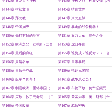
第142章 亚龙人的神树
第143章 神树之战！种族交锋（均
订一万六加更）
第144章 树状文明
第145章 啃食世界
第146章 拜龙教
第147章 真龙血脉
第148章 帝国崩灭
第149章 暴走的战争机器！
第150章 先打有钱的地方
第151章 五万大军！乌合之众
第152章 欧洲之父！红桃K（二合
第153章 虎口夺食
一）
第154章 最后的疯狂
第155章 谁赞成？谁反对？（二合
一）
第156章 肃清名单
第157章 皇帝暴毙！
第158章 皇后争夺战
第159章 指证元老院
第160章 叛军？伪帝！
第161章 战争总动员！
第162章 制霸欧洲！重铸帝国（一
第163章 车轮平放！伪帝必须死！
万字）
（九千字）
第164章 灭族！抄了元老院！（二
第165章 登基为帝！奥古斯都（合
合一）
一）
第166章 帝国改革
第167章 鸦后密教