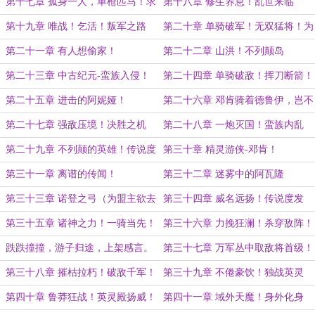
追读
第十七章 孤身一人，单枪匹马！求
第十八章 修生养息！乱世来临
追读
第十九章 唯战！乞活！叛军之路
第二十章 单骑破军！无双猛将！为
盟主洛璃齐贝林加更！
第二十一章 有人想偷家！
第二十二章 山洪！不列颠岛
第二十三章 中古纪元-蛮族入侵！
第二十四章 单骑破敌！挥刀断箭！
加更
第二十五章 进击的阿妮娅！
第二十六章 邓肯骑着德鲁伊，岂不
是无敌？
第二十七章 强敌压境！决胜之机
第二十八章 一炮灭国！蛮族内乱
（新年加更）
第二十九章 不列颠的英雄！传说度
第三十章 精灵游侠-邓肯！
第三十一章 离谱的传闻！
第三十二章 迷雾中的阿瓦隆
第三十三章 诺登之弓（为盟主欲去
第三十四章 威名远扬！传说度发
九幽寻人加更！）
酵！
第三十五章 诸神之力！一骑当先！
第三十六章 力挽狂澜！杀穿敌阵！
跌跌撞撞，游子归途，上架感言。
第三十七章 万军丛中取敌将首级！
求首订
第三十八章 摧枯拉朽！破敌千军！
第三十九章 不倦豪饮！独战英灵
殿！
第四十章 鲁莽狂战！英灵殿扬威！
第四十一章 域外天魔！身外化身