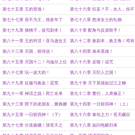
第七十五章 王的登场！
第七十六章 狂妄？不，女人，你不
懂王的力量！
第七十七章 吾不为王，很多年了
第七十八章 怒涛女士的礼物
第七十九章 摘桃子，改写剧本！
第八十章 配角与反派联手！
第八十一章 王的对话！亚马逊女王
第八十二章 换剧本，换主角！邓肯
登场
第八十三章 灭国，斩传说！
第八十四章 诛杀英雄！
第八十五章 灭国十二！乌伽尔上位
第八十六章 反噬！诅咒
第八十七章 玩一波大的！
第八十八章 灭巨人之国！
第八十九章 征服与换血！蛮荒
第九十章 天下英雄如过江之鲫
第九十一章 神话之战！死亡名单
第九十二章 繁衍，人类修正！
第九十三章 陛下的老朋友，雅典娜
第九十四章 一日斩四神！（上）
的密语！
第九十五章 一日斩四神！（下）
第九十六章 泰坦之力！苍天瞩目
第九十七章 分道扬镳！借苍天之
第九十八章 如闪电般归来