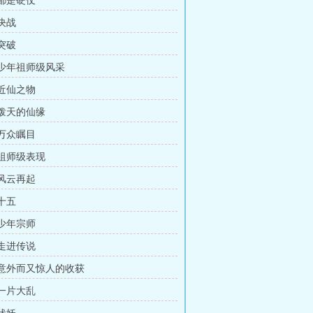
 都是硬仗
 决战
 突破
章 少年祖师级风采
 近仙之物
 泼天的仙缘
 万众瞩目
 祖师级表现
 风云再起
 十五
 少年宗师
 走进传说
章 意外而又惊人的收获
 一片大乱