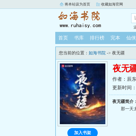
将本站设为首页
收藏如海官网
首页
书库
排行榜
完本
仙侠
您当前的位置：
如海书院
-> 夜无疆
夜无
作者：辰
更新时间：202
夜无疆简介
那一天太
加入书架