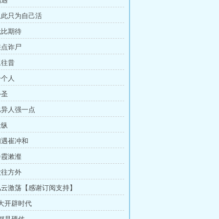
偶遇
 从此只为自己活
无比期待
差点诈尸
叹往昔
一个人
外圣
 比异人强一点
天纵
 初遇崔冲和
餐霞漱瀣
欲往方外
 风云激荡【感谢订阅支持】
 大开辟时代