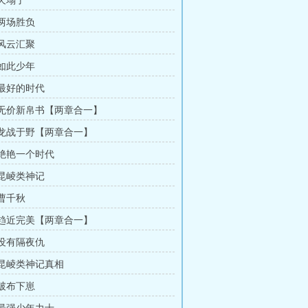
 天塌了
 两场胜负
 风云汇聚
 如此少年
 最好的时代
章 无价新帛书【两章合一】
章 龙战于野【两章合一】
 绝艳一个时代
 昆崚类神记
 曹千秋
章 趋近完美【两章合一】
 没有隔夜仇
章 昆崚类神记真相
 破布下崽