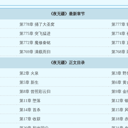
《夜无疆》最新章节
第778章 捅了大圣窝
第777
第775章 突飞猛进
第774章
第772章 魔修秦铭
第771章
第769章 满载而归
第768章
《夜无疆》正文目录
第2章 火泉
第3章 
第5章 新生
第6章 
第8章 曾照彩云归
第9章 
第11章 堕落
第12章 
第14章 首杀
第15章
第17章 收获
第18章