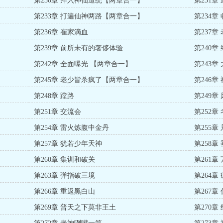
第230章 拜入神仙道统【两章合一】
第231章
第233章 打遍仙神两路【两章合一】
第234章
第236章 崔家滴血
第237章
第239章 前所未有的奢侈体验
第240章
第242章 全面曝光 【两章合一】
第243
第245章 老少皆杀疯了【两章合一】
第246
第248章 蹚路
第249章
第251章 交流会
第252
第254章 雷火炼腹中金丹
第255
第257章 犹若少年天神
第258章
第260章 集训和破关
第261章
第263章 弹指破三境
第264章
第266章 重返黑白山
第267
第269章 普天之下莫非王土
第270章