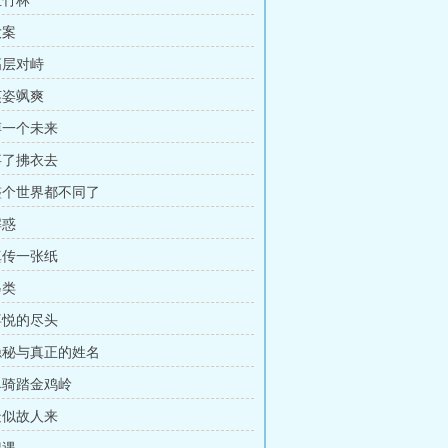
血竹林
大案
高层对峙
英姿飒爽
 搏一个未来
 事了拂衣去
 整个世界都不同了
解惑
 真传一张纸
另类
 喜悦的尽头
 隐秘与真正的姓名
 单骑踏金鸡岭
 疑似故人来