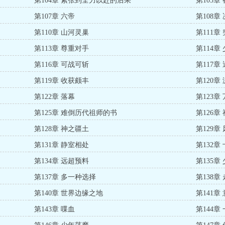
第104章 紧张到全力以赴的后果
第105章
第107章 六帝
第108章
第110章 山河灵巢
第111章
第113章 尊重对手
第114
第116章 可战可斩
第117章
第119章 收获颇丰
第120章
第122章 落幕
第123章
第125章 难倒历代祖师的书
第126章
第128章 神之疆土
第129章
第131章 静室相处
第132章
第134章 远超预料
第135章
第137章 多一种选择
第138章
第140章 世界边缘之地
第141
第143章 喋血
第144章