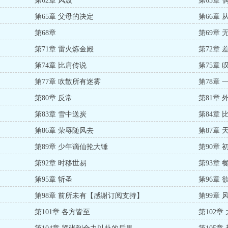
第62章 风波
第63章 
第65章 父母的决定
第66章
第68章
第69章 
第71章 雷火炼金殿
第72章 
第74章 比肩传说
第75章 
第77章 吹散所有迷雾
第78章 
第80章 反常
第81章 
第83章 雪中送炭
第84章
第86章 荣辱随风去
第87章 
第89章 少年谪仙抡大锤
第90章
第92章 时移世易
第93章 
第95章 斩圣
第96章 
第98章 前所未有【感谢订阅支持】
第99章
第101章 各方皆至
第102章