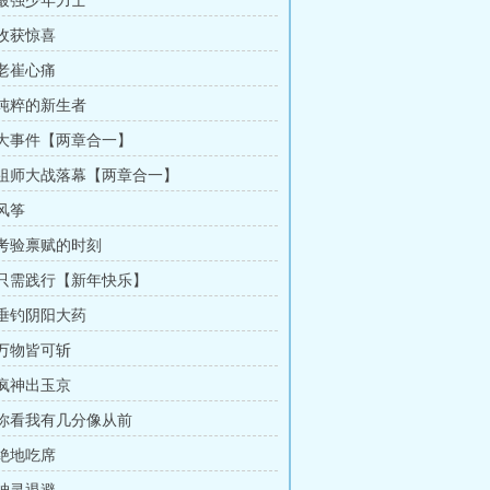
 最强少年力士
 收获惊喜
 老崔心痛
 纯粹的新生者
章 大事件【两章合一】
章 祖师大战落幕【两章合一】
 风筝
章 考验禀赋的时刻
章 只需践行【新年快乐】
 垂钓阴阳大药
 万物皆可斩
 疯神出玉京
章 你看我有几分像从前
 绝地吃席