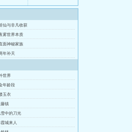
章 斩仙与非凡收获
 夜雾世界本质
 直面神秘家族
 两年补天
野外世界
黄金年龄段
金缕玉衣
银藤镇
 风雪中的刀光
 赤霞城来人