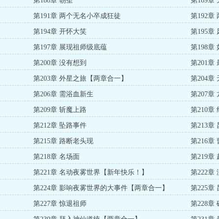
第188章 朝圣
第189章
第191章 两个无名小卒成狂徒
第192章
第194章 开怀大笑
第195章
第197章 展现祖师级底蕴
第198章
第200章 没有想到
第201章
第203章 外星之旅【两章合一】
第204
第206章 需浴血新生
第207
第209章 斩魔上路
第210章
第212章 坠路事件
第213章
第215章 路断老头现
第216章
第218章 名场面
第219
第221章 名动夜雾世界【新年快乐！】
第222章
第224章 影响夜雾世界的大事件【两章合一】
第225
第227章 惊退祖师
第228章