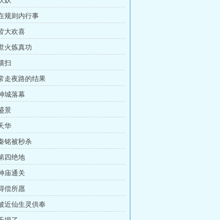
 伏妖
 在规则内行事
 皆大欢喜
 世火炼真功
 横扫
章 常走夜路的结果
 神城落幕
 盛景
 天华
 秦铭被秒杀
 第四绝地
 神庙通关
 得偿所愿
章 被近仙生灵供奉