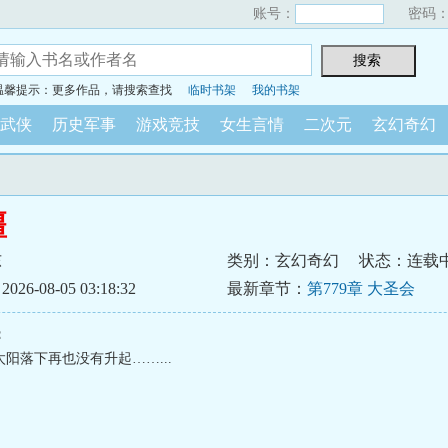
账号：
密码
温馨提示：更多作品，请搜索查找
临时书架
我的书架
武侠
历史军事
游戏竞技
女生言情
二次元
玄幻奇幻
疆
东
类别：玄幻奇幻
状态：连载
6-08-05 03:18:32
最新章节：
第779章 大圣会
：
阳落下再也没有升起……...