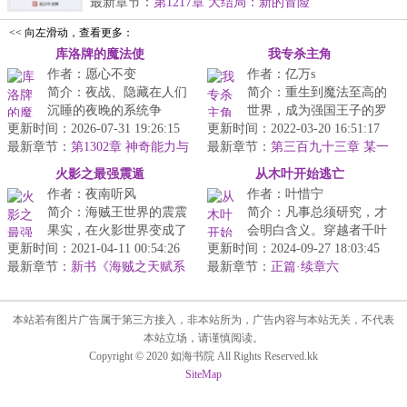
吃...
最新章节：
第1217章 大结局：新的冒险
<< 向左滑动，查看更多：
库洛牌的魔法使
我专杀主角
作者：愿心不变
作者：亿万s
简介：夜战、隐藏在人们
简介：重生到魔法至高的
沉睡的夜晚的系统争
世界，成为强国王子的罗
更新时间：2026-07-31 19:26:15
端。“恭喜您，获得SSS级
更新时间：2022-03-20 16:51:17
姆尼。出生那日，便被赠
最新章节：
能力。”系统的声音异常美
第1302章 神奇能力与
最新章节：
送系统新手大礼包，一时
第三百九十三章 某一
意料外的身影（下）
妙只是方然....
个轮回
间紫气东来...
火影之最强震遁
从木叶开始逃亡
作者：夜南听风
作者：叶惜宁
简介：海贼王世界的震震
简介：凡事总须研究，才
果实，在火影世界变成了
会明白含义。穿越者千叶
更新时间：2021-04-11 00:54:26
可以震碎一切的震遁血继
更新时间：2024-09-27 18:03:45
白石拿起了一本名为《火
最新章节：
限界！尘遁木遁？须佐能
新书《海贼之天赋系
最新章节：
的意志》的书籍。扳开一
正篇·续章六
统》已发布~
乎？全部一...
看，上面的...
本站若有图片广告属于第三方接入，非本站所为，广告内容与本站无关，不代表
本站立场，请谨慎阅读。
Copyright © 2020 如海书院 All Rights Reserved.kk
SiteMap