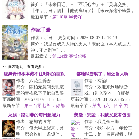
简介：「未来日记」＋「互听心声」＋「灵魂交换」
【年，月日，阴】【他俩离婚了】【宋云深这个笨蛋，
都不...
最新章节：
第110章 早安吖
作家手册
作者：听日
更新时间：2026-08-07 12:10:19
简介：我是要成为大神的男人！来俊臣（本人就是大
神，不是乱写）...
最新章节：
第124章 赛博犯贱
<< 向左滑动，查看更多：
腹黑青梅根本藏不住对我的喜欢
都地狱游戏了，谁还当人啊
作者：六花豆瓣酱
作者：有酒L
简介：陈柏无意间发现腹
简介：欢迎来到地狱游
黑的青梅私下里把自己跟
戏。[进入副本：血腥餐
更新时间：2026-08-07 11:51:02
她写成了一本禁忌小说中
更新时间：2026-08-06 23:45:25
厅][你应聘的岗位是：外
最新章节：
的男女主？当这个秘密无
第三百零七章 ：你都
最新章节：
卖员][你的客户有：浑身
第九百六十四章 刘
没那样“宠溺”的喊过我呢（4K）
意间被撞破...
正！你不是人！
散发着尸臭的...
龙族：路明非的每日超能力
美漫：完蛋，我被父愁者包围
作者：忘却的彼方
作者：我是金三顺
了！
简介：每天早上醒来，路
简介：我叫林方，年龄二
明非都会收到一条短信，
十二，是一名穿越者，现