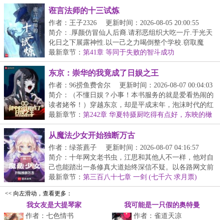
诳言法师的十三试炼
作者：王子2326
更新时间：2026-08-05 20:00:55
简介：.厚颜仿冒仙人后裔.请邪恶组织大吃一斤.于光天
化日之下展露神性.以一己之力喝倒整个学校.窃取魔
法...
最新章节：
第41章 等同于失败的智斗成功
东京：崇华的我竟成了日娱之王
作者：96捞鱼费舍尔
更新时间：2026-08-07 00:04:03
简介：（不懂日娱？小事！本书服务的就是爱看热闹的
读者姥爷！）穿越东京，却是平成末年，泡沫时代的红
利...
最新章节：
第242章 华夏特摄厨吃得有点好，东映的橄
榄枝（三更！）
从魔法少女开始独断万古
作者：绿茶藨子
更新时间：2026-08-07 04:16:57
简介：十年网文老书虫，江思和其他人不一样，他对自
己也能踏出一条修真大道始终深信不疑。以各路网文前
辈...
最新章节：
第三百八十七章 一剑 (七千六 求月票)
<< 向左滑动，查看更多：
我女友是大提琴家
我可能是一只假的奥特曼
作者：七色情书
作者：雀道天凉