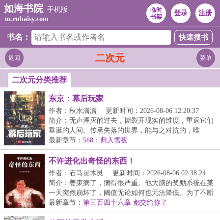
如海书院
手机版
临时
登录
注册
书架
m.ruhaisy.com
书名：
二次元
返回
菜单
二次元分类推荐
东京：幕后玩家
作者：秋水潇潇
更新时间：2026-08-06 12:20:37
简介：无声湮灭的过去，撕裂开现实的维度，重返它们
垂涎的人间。传承失落的世界，能与之对抗的，唯
有“不...
最新章节：
568：归入雪夜
不许进化出奇怪的东西！
作者：石马灵木艮
更新时间：2026-08-06 02:38:24
简介：姜束病了，病得很严重。他大脑的奖励系统在某
一天突然崩坏了，阈值无论如何也无法降低。为了不断
收...
最新章节：
第三百四十六章 都交给你了