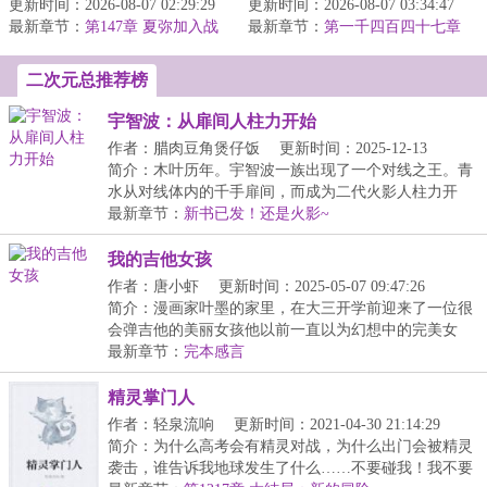
更新时间：2026-08-07 02:29:29
告诉他今天的超能力是什
更新时间：2026-08-07 03:34:47
在的身份是米国堪萨斯州
最新章节：
么。昨天是召唤Fate里的
第147章 夏弥加入战
最新章节：
一个农民。今天我在农场
第一千四百四十七章
场！
角色，今天...
亚魔卓机器人
里，发现一...
二次元总推荐榜
宇智波：从扉间人柱力开始
作者：腊肉豆角煲仔饭
更新时间：2025-12-13
12:35:53
简介：木叶历年。宇智波一族出现了一个对线之王。青
水从对线体内的千手扉间，而成为二代火影人柱力开
始…...
最新章节：
新书已发！还是火影~
我的吉他女孩
作者：唐小虾
更新时间：2025-05-07 09:47:26
简介：漫画家叶墨的家里，在大三开学前迎来了一位很
会弹吉他的美丽女孩他以前一直以为幻想中的完美女
友，...
最新章节：
完本感言
精灵掌门人
作者：轻泉流响
更新时间：2021-04-30 21:14:29
简介：为什么高考会有精灵对战，为什么出门会被精灵
袭击，谁告诉我地球发生了什么……不要碰我！我不要