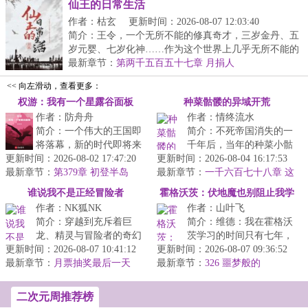
仙王的日常生活
作者：枯玄
更新时间：2026-08-07 12:03:40
简介：王令，一个无所不能的修真奇才，三岁金丹、五
岁元婴、七岁化神……作为这个世界上几乎无所不能的
存...
最新章节：
第两千五百五十七章 月捐人
<< 向左滑动，查看更多：
权游：我有一个星露谷面板
种菜骷髅的异域开荒
作者：防舟舟
作者：情终流水
简介：一个伟大的王国即
简介：不死帝国消失的一
将落幕，新的时代即将来
千年后，当年的种菜小骷
更新时间：2026-08-02 17:47:20
临。戴伦·坦格利安也曾想
更新时间：2026-08-04 16:17:53
髅依旧在耕种着他的农
最新章节：
过争取一下铁王座，由自
第379章 初登半岛
最新章节：
场，直到召唤通道重新开
一千六百七十八章 这
（俺回来了！！）
己来拯救...
不会是时空古龙吧？
启。“你们饿...
谁说我不是正经冒险者
霍格沃茨：伏地魔也别阻止我学
作者：NK狐NK
作者：山叶飞
习
简介：穿越到充斥着巨
简介：维德：我在霍格沃
龙、精灵与冒险者的奇幻
茨学习的时间只有七年，
更新时间：2026-08-07 10:41:12
世界，兰斯给自己定下了
更新时间：2026-08-07 09:36:52
除掉假期就只有周！即使
最新章节：
三条铁律：热闹不凑，闲
月票抽奖最后一天
最新章节：
一周就能吃透一本书，周
326 噩梦般的
啦！
事不管，天黑...
也不过才本...
二次元周推荐榜