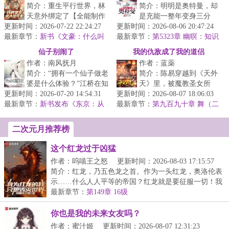
简介：重生平行世界，林
简介：明明是奥特曼，却
天意外绑定了【全能制作
是充能一整年变身三分
更新时间：2026-07-22 22:24:27
人】系统，只要绑定搭
更新时间：2026-08-06 20:47:24
钟？明明是奥特曼，却成
最新章节：
档，将其培养成超级“偶
新书《文豪：什么叫
最新章节：
了口袋妖怪训练家？明明
第5323章 幽暝：知识
别人家的孩子啊》已发~
像”，自己就...
付费，得加钱！
是奥特曼，却...
仙子别闹了
我的仇敌成了我的道侣
作者：南风抚月
作者：蓝薬
简介：“拥有一个仙子做老
简介：陈易穿越到《天外
婆是什么体验？”江桥在知
天》里，被魔教圣女所
更新时间：2026-07-20 14:54:31
乎上看到这个问题，边哭
更新时间：2026-08-07 18:06:03
杀，一觉醒来，又回到了
最新章节：
边回答。“不能抽烟，不能
新书发布《东京：从
最新章节：
十年前。于是，靠着怨仇
第九百九十章 舞（二
投喂大小姐开始当厨神》
喝酒...
合一）
阴阳诀，陈易...
二次元月推荐榜
这个红龙过于凶猛
作者：呜喵王之怒
更新时间：2026-08-03 17:15:57
简介：红龙，乃五色龙之首。作为一头红龙，奥洛伦表
示……什么人人平等的帝国？红龙就是要征服一切！我
将...
最新章节：
第149章 16级
你也是我的未来女友吗？
作者：蜜汁姬
更新时间：2026-08-07 12:31:23