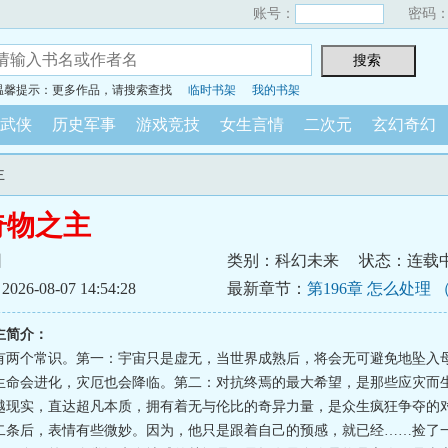
账号：
密码
温馨提示：更多作品，请搜索查找
临时书架
我的书架
武侠
历史军事
游戏竞技
女生言情
二次元
玄幻奇幻
主
奇物之主
园
类别：科幻未来
状态：连载
6-08-07 14:54:28
最新章节：
第196章 怎么处理 （
主简介：
有两个常识。第一：宇宙只是虚无，当世界成熟后，将会无可避免地坠入
生命会进化，灾厄也会降临。第二：对抗终焉的最大希望，是那些应灾而
越现实，直达超凡本质，拥有着无与伦比的奇异力量，是众生疯狂争夺的
二条后，表情有些微妙。因为，他只是跟着自己的预感，就已经……捡了