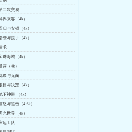
 交易
 第二次交易
 异界来客（4k）
 回归与安顿（4k）
 暗袭与援手（4k）
 请求
 宝珠海域（4k）
 暴露（4k）
 犹豫与无面
 银目与决定（4k）
 地下神殿 （4k）
 震怒与追击（4.6k）
 黑光世界（4k）
 灾厄卫队