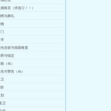
深海呓语
 黑潮将至（求首订！！）
 刺绣与葬礼
怪物
暗门
搜寻
 明光念斩与假面恢复
 局势与锚定
光核（4k）
预兆与警告（4k）
圣卫
一阶
计划
 圣卫