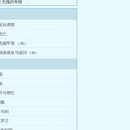
之无愧的奇物
 配合调查
 死亡
 飞能甲胄 （4k）
 相谈甚欢与提问（4k）
面
练
提升与帮忙
制服
屋与剑
紫罗兰