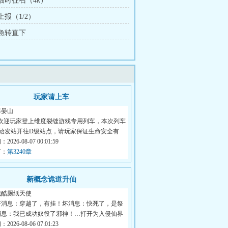
 临时征召（4k）
 上报（1/2）
 急转直下
玩家请上车
海晏山
“欢迎玩家登上维度裂缝游戏专用列车，本次列车
级始发站开往D级站点，请玩家保证生命安全有
026-08-07 00:01:59
节：
第3240章
新概念诡道升仙
残酷厕纸天使
好消息：穿越了，有挂！坏消息：快死了，是祭
消息：我已成功奴役了邪神！…打开为入侵仙界
026-08-06 07:01:23