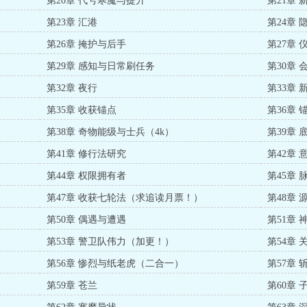
第20章 代号寒魔与提升
第21章 
第23章 汇港
第24章 
第26章 掩护与后手
第27章
第29章 感知与日常刷任务
第30章 
第32章 夜行
第33章
第35章 收获锚点
第36章 
第38章 奇物能级与士兵（4k）
第39章 
第41章 修行法研究
第42章 
第44章 权限拥有者
第45章
第47章 收获七轮法（求追读月票！）
第48章
第50章 偶遇与遭遇
第51章
第53章 警卫队伟力（加更！）
第54章
第56章 惨烈与纸老虎（二合一）
第57章 
第59章 苍兰
第60章 