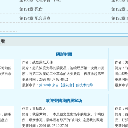
第188章 飞能甲胄 （4k）
第189章
第191章 死亡
第192章
第194章 配合调查
第195章
欢看
阴影财团
作者：残酷厕纸天使
作者：
不对劲的
简介：超凡浓度为零的牍灵星，连续经历第一次魔力复
简介：
微笑自杀
苏，与第二次魔幻工业革命的大失败后，再度掀起第三
将由E
轮...
更新时间：2026-08-07 02:48:02
序...
更新时间：2
最新章节：
第569章 来自【莲花宫】的技术指导
最新章
欢迎登陆我的屠宰场
作者：青蚨散人
作者：
迹，散播
简介：我是尹鸩，一本总裁文里出场字的炮灰。车祸残
简介：
荡盘古
疾，母亲惨死，最终没有尊严的‘被消失’这是我的既定...
品。好
更新时间：2026-08-07 10:27:56
而...
更新时间：2