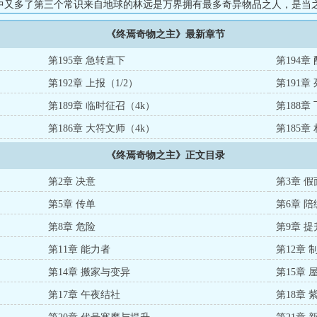
中又多了第三个常识来自地球的林远是万界拥有最多奇异物品之人，是当
《终焉奇物之主》最新章节
第195章 急转直下
第194章
第192章 上报（1/2）
第191章
第189章 临时征召（4k）
第188章
第186章 大符文师（4k）
第185章
《终焉奇物之主》正文目录
第2章 决意
第3章 假
第5章 传单
第6章 陪
第8章 危险
第9章 
第11章 能力者
第12章 
第14章 搬家与变异
第15章 
第17章 午夜结社
第18章 