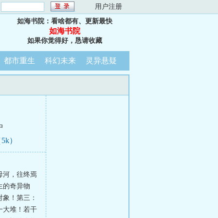
：
用户注册
如海书院：看啥都有、更新最快
如海书院
如果你觉得好，恳请收藏
都市重生
科幻未来
灵异悬疑
中
5k）
母河，往终焉
生的奇异物
对象！第三：
一大堆！若干