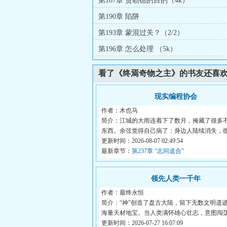
第187章 贾勒德的目的（4k）
第190章 陷阱
第193章 蒙混过关？（2/2）
第196章 怎么处理 （5k）
看了《终焉奇物之主》的书友还喜
现实编程协会
作者：木也马
简介：江城的大雨连着下了数月，掩藏了很多
东西。余弦觉得自己病了：身边人陆续消失，
案...
更新时间：2026-08-07 02:49:54
最新章节：
第237章 “志同道合”
领先人类一千年
作者：最终永恒
简介：“神”创造了盘古大陆，留下无数文明遗
海量天材地宝。当人类满怀雄心壮志，意图闯
大...
更新时间：2026-07-27 16:07:09