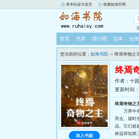
将本站设为首页
收藏如海官网
首页
书库
排行榜
完本
仙侠
您当前的位置：
如海书院
-> 终焉奇物之
终焉
作者：十
更新时间：202
终焉奇物之
万界中
而去。届时
品。它们超
林远得知第
加入书架