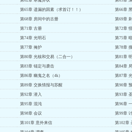
第62章 寒魔异状
第63章 
第65章 遗漏的因素（求首订！！）
第66章
第68章 房间中的古册
第69章
第71章 古册
第72章 
第74章 光明石
第75章 
第77章 掩护
第78章 
第80章 光核和交易（二合一）
第81章
第83章 锚定与袭击
第84章
第86章 幽鬼之名（4k）
第87章 
第89章 交换情报与苏醒
第90章 
第92章 潜入
第93章 
第95章 混沌
第96章 
第98章 会议
第99章 
第101章 意外来信
第102章