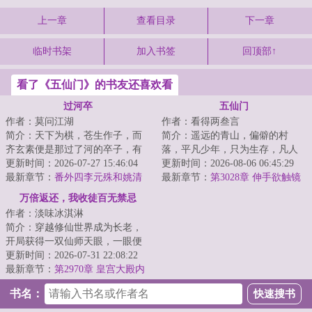
上一章
查看目录
下一章
临时书架
加入书签
回顶部↑
看了《五仙门》的书友还喜欢看
过河卒
五仙门
作者：莫问江湖
作者：看得两叁言
简介：天下为棋，苍生作子，而
简介：遥远的青山，偏僻的村
齐玄素便是那过了河的卒子，有
落，平凡少年，只为生存，凡人
进无退，一往无前。...
更新时间：2026-07-27 15:46:04
生活却化作修仙之路，有谁是
更新时间：2026-08-06 06:45:29
最新章节：
番外四李元殊和姚清
真，有谁是假？有谁...
最新章节：
第3028章 伸手欲触镜
中影
万倍返还，我收徒百无禁忌
作者：淡味冰淇淋
简介：穿越修仙世界成为长老，
开局获得一双仙师天眼，一眼便
可看穿无数弟子资质与缺陷；收
更新时间：2026-07-31 22:08:22
徒圣阶资质弟子...
最新章节：
第2970章 皇宫大殿内
的夜空
书名：