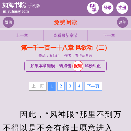
如海书院
手机版
临时
登录
注册
书架
m.ruhaisy.com
免费阅读
返回
菜单
上一章
查看最新章节
下一章
第一千一百一十八章 风欲动（二）
作品：五仙门
作者：看得两叁言
如果本章错误，请点击
报错
10秒纠正
上一页
1
2
3
4
下—页
　　因此，“风神眼”那里不到万
不得以是不会有修士愿意进入