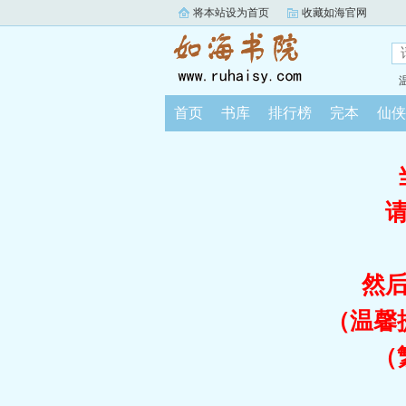
将本站设为首页
收藏如海官网
首页
书库
排行榜
完本
仙侠
然
（温馨
（