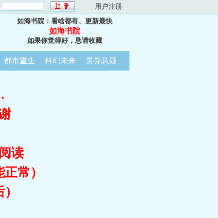
：
用户注册
如海书院：看啥都有、更新最快
如海书院
如果你觉得好，恳请收藏
都市重生
科幻未来
灵异悬疑
…
谢
阅读
能正常）
后）