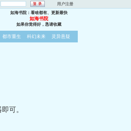
：
用户注册
如海书院：看啥都有、更新最快
如海书院
如果你觉得好，恳请收藏
都市重生
科幻未来
灵异悬疑
器即可。