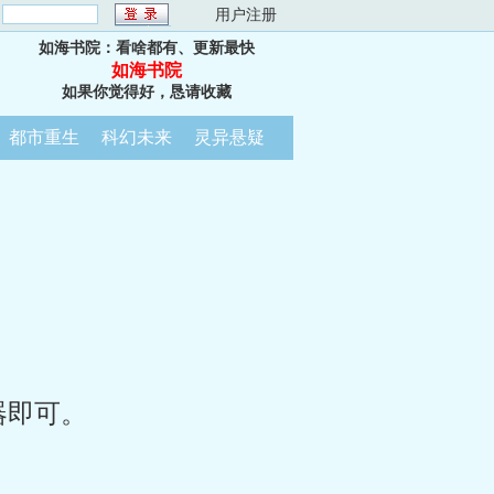
：
用户注册
如海书院：看啥都有、更新最快
如海书院
如果你觉得好，恳请收藏
都市重生
科幻未来
灵异悬疑
器即可。