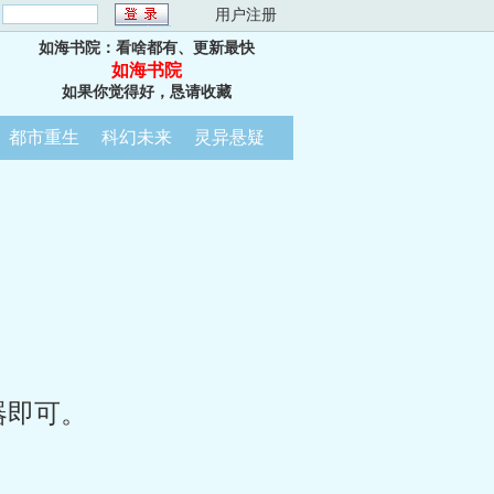
：
用户注册
如海书院：看啥都有、更新最快
如海书院
如果你觉得好，恳请收藏
都市重生
科幻未来
灵异悬疑
器即可。