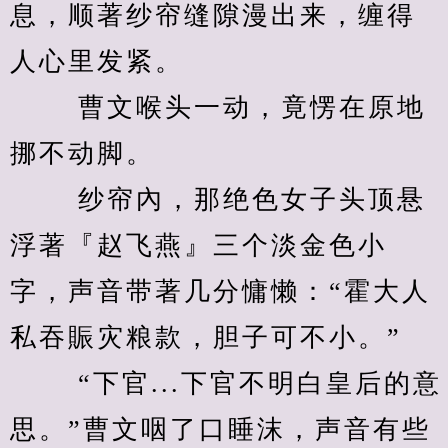
息，顺著纱帘缝隙漫出来，缠得
人心里发紧。 
　　 曹文喉头一动，竟愣在原地
挪不动脚。 
　　 纱帘內，那绝色女子头顶悬
浮著『赵飞燕』三个淡金色小
字，声音带著几分慵懒：“霍大人
私吞賑灾粮款，胆子可不小。” 
　　 “下官...下官不明白皇后的意
思。”曹文咽了口睡沫，声音有些