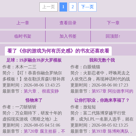
上一页
1
2
下—页
上一章
查看目录
下一章
临时书架
加入书签
回顶部↑
看了《你的游戏为何有历史感》的书友还喜欢看
足球：19岁融合39岁大罗模板
我和无数个我
作者：木木一二三
作者：白眼镜猫
简介：【叮！恭喜你融合罗纳尔
简介：火影忍者中，呼唤死去之
多模板！】坐在勒沃库森U替补席
人依凭己身，再现神话时代的战
上的林川正欣喜于自己得到了罗
更新时间：2026-08-06 13:43:25
场。妖魔鬼怪的世界当中，亲手
更新时间：2026-08-06 00:17:23
纳尔多模板。...
最新章节：
第六章 、彻底安静
打出来一个人道...
最新章节：
第957章 阿拉德李珂的
的...安菲尔德！
征程
怪物来了
让你打职业，你跑来享福了？
作者：一刀斩斩斩
作者：放短短
简介：万众期待下，研发十年的
简介：富二代陈博穿越平行世
虚拟现实游戏《黑暗之地》上
界，成为LPL一名新人选手，就在
线，但高昂的售价让无数等待已
更新时间：2026-08-05 04:51:06
陈博一筹莫展准备要过苦日子时
更新时间：2026-08-05 02:13:25
经的玩家心生退却...
最新章节：
第720章 腐主拾薪，不
系统出现了。从...
最新章节：
第393章 陈博刚离队，