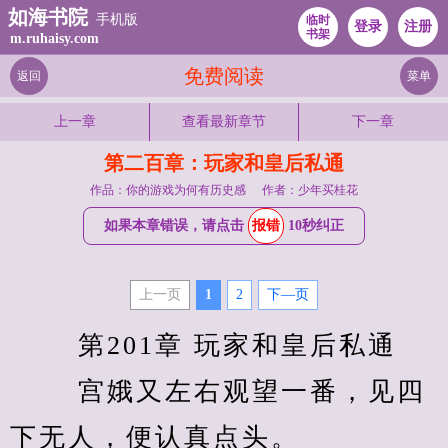
如海书院
手机版
临时
登录
注册
书架
m.ruhaisy.com
免费阅读
返回
菜单
上一章
查看最新章节
下一章
第二百章：玩家和皇后私通
作品：你的游戏为何有历史感
作者：少年买桂花
如果本章错误，请点击
报错
10秒纠正
上一页
1
2
下—页
　　 第201章 玩家和皇后私通 
　　 宫娥又左右观望一番，见四
下无人，便认真点头。 