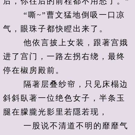
后，你往后的前程都不用愁了。” 
　　 “嘶~”曹文猛地倒吸一口凉
气，眼珠子都快瞪出来了。 
　　 他依言披上女装，跟著宫娥
进了宫门，一路左拐右绕，最终
停在椒房殿前。 
　　 隔著层叠纱帘，只见床榻边
斜斜臥著一位绝色女子，半条玉
腿在朦朧光影里若隱若现， 
　　 一股说不清道不明的靡靡气