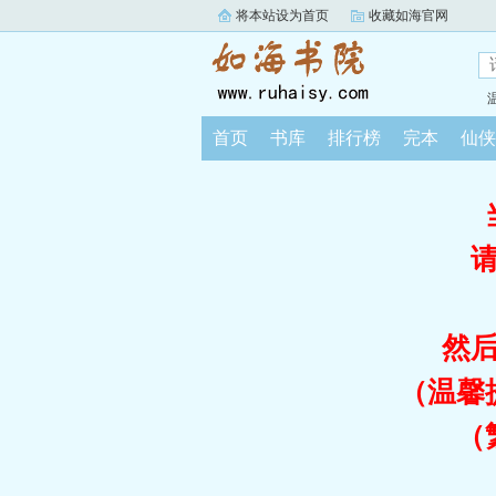
将本站设为首页
收藏如海官网
首页
书库
排行榜
完本
仙侠
然
（温馨
（