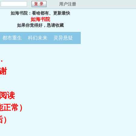
：
用户注册
如海书院：看啥都有、更新最快
如海书院
如果你觉得好，恳请收藏
都市重生
科幻未来
灵异悬疑
…
谢
阅读
能正常）
后）